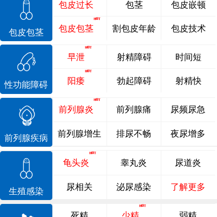
包皮过长
包茎
包皮嵌顿
包皮包茎
割包皮年龄
包皮技术
包皮包茎
早泄
射精障碍
时间短
阳痿
勃起障碍
射精快
性功能障碍
前列腺炎
前列腺痛
尿频尿急
前列腺增生
排尿不畅
夜尿增多
前列腺疾病
龟头炎
睾丸炎
尿道炎
尿相关
泌尿感染
了解更多
生殖感染
死精
少精
弱精