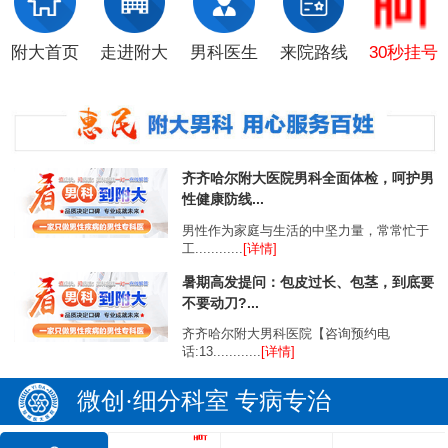
附大首页
走进附大
男科医生
来院路线
30秒挂号
齐齐哈尔附大医院男科全面体检，呵护男
性健康防线...
男性作为家庭与生活的中坚力量，常常忙于
工............
[详情]
暑期高发提问：包皮过长、包茎，到底要
不要动刀?...
齐齐哈尔附大男科医院【咨询预约电
话:13............
[详情]
微创·细分科室 专病专治