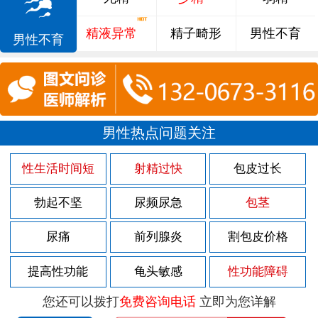
精液异常
精子畸形
男性不育
男性不育
男性热点问题关注
性生活时间短
射精过快
包皮过长
勃起不坚
尿频尿急
包茎
尿痛
前列腺炎
割包皮价格
提高性功能
龟头敏感
性功能障碍
您还可以拨打
免费咨询电话
立即为您详解