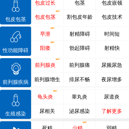
包皮过长
包茎
包皮嵌顿
包皮包茎
割包皮年龄
包皮技术
包皮包茎
早泄
射精障碍
时间短
阳痿
勃起障碍
射精快
性功能障碍
前列腺炎
前列腺痛
尿频尿急
前列腺增生
排尿不畅
夜尿增多
前列腺疾病
龟头炎
睾丸炎
尿道炎
尿相关
泌尿感染
了解更多
生殖感染
死精
少精
弱精