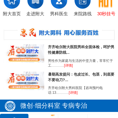
附大首页
走进附大
男科医生
来院路线
30秒挂号
齐齐哈尔附大医院男科全面体检，呵护男
性健康防线...
男性作为家庭与生活的中坚力量，常常忙于
工............
[详情]
暑期高发提问：包皮过长、包茎，到底要
不要动刀?...
齐齐哈尔附大男科医院【咨询预约电
话:13............
[详情]
微创·细分科室 专病专治