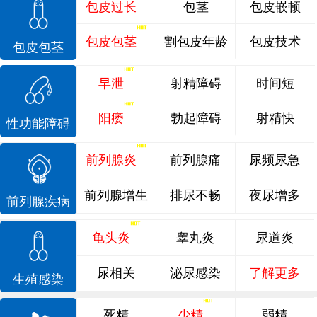
包皮过长
包茎
包皮嵌顿
包皮包茎
割包皮年龄
包皮技术
包皮包茎
早泄
射精障碍
时间短
阳痿
勃起障碍
射精快
性功能障碍
前列腺炎
前列腺痛
尿频尿急
前列腺增生
排尿不畅
夜尿增多
前列腺疾病
龟头炎
睾丸炎
尿道炎
尿相关
泌尿感染
了解更多
生殖感染
死精
少精
弱精