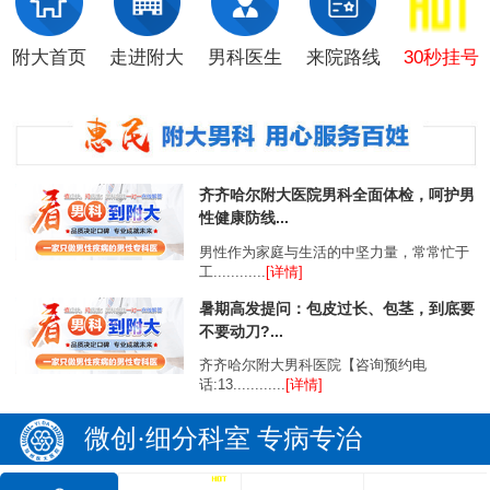
附大首页
走进附大
男科医生
来院路线
30秒挂号
齐齐哈尔附大医院男科全面体检，呵护男
性健康防线...
男性作为家庭与生活的中坚力量，常常忙于
工............
[详情]
暑期高发提问：包皮过长、包茎，到底要
不要动刀?...
齐齐哈尔附大男科医院【咨询预约电
话:13............
[详情]
微创·细分科室 专病专治