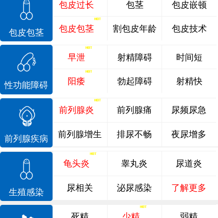
包皮过长
包茎
包皮嵌顿
包皮包茎
割包皮年龄
包皮技术
包皮包茎
早泄
射精障碍
时间短
阳痿
勃起障碍
射精快
性功能障碍
前列腺炎
前列腺痛
尿频尿急
前列腺增生
排尿不畅
夜尿增多
前列腺疾病
龟头炎
睾丸炎
尿道炎
尿相关
泌尿感染
了解更多
生殖感染
死精
少精
弱精