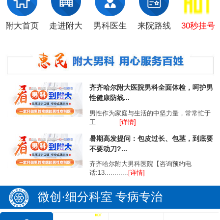
附大首页
走进附大
男科医生
来院路线
30秒挂号
齐齐哈尔附大医院男科全面体检，呵护男
性健康防线...
男性作为家庭与生活的中坚力量，常常忙于
工............
[详情]
暑期高发提问：包皮过长、包茎，到底要
不要动刀?...
齐齐哈尔附大男科医院【咨询预约电
话:13............
[详情]
微创·细分科室 专病专治