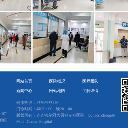
网站首页
医院概况
医师团队
新闻中心
网站地图
了解详情
健康热线：13206733116
门诊时间：早08：00 - 晚20：00
3层
版权所有：齐齐哈尔附大男科专科医院 · Qqhaer Zhongdu
的依
Male Disease Hospital