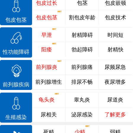
包皮过长
包茎
包皮嵌顿
包皮包茎
割包皮年龄
包皮技术
包皮包茎
早泄
射精障碍
时间短
阳痿
勃起障碍
射精快
性功能障碍
前列腺炎
前列腺痛
尿频尿急
前列腺增生
排尿不畅
夜尿增多
前列腺疾病
龟头炎
睾丸炎
尿道炎
尿相关
泌尿感染
了解更多
生殖感染
死精
少精
弱精