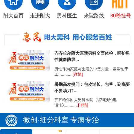
附大首页
走进附大
男科医生
来院路线
30秒挂号
齐齐哈尔附大医院男科全面体检，呵护男
性健康防线...
男性作为家庭与生活的中坚力量，常常忙于
工............
[详情]
暑期高发提问：包皮过长、包茎，到底要
不要动刀?...
齐齐哈尔附大男科医院【咨询预约电
话:13............
[详情]
微创·细分科室 专病专治