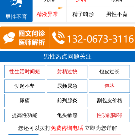
精液异常
精子畸形
男性不育
男性不育
男性热点问题关注
性生活时间短
射精过快
包皮过长
勃起不坚
尿频尿急
包茎
尿痛
前列腺炎
割包皮价格
提高性功能
龟头敏感
性功能障碍
您还可以拨打
免费咨询电话
立即为您详解