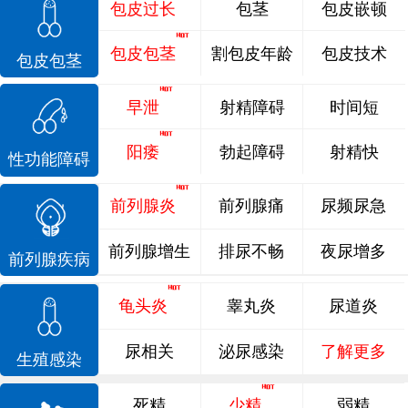
包皮过长
包茎
包皮嵌顿
包皮包茎
割包皮年龄
包皮技术
包皮包茎
早泄
射精障碍
时间短
阳痿
勃起障碍
射精快
性功能障碍
前列腺炎
前列腺痛
尿频尿急
前列腺增生
排尿不畅
夜尿增多
前列腺疾病
龟头炎
睾丸炎
尿道炎
尿相关
泌尿感染
了解更多
生殖感染
死精
少精
弱精