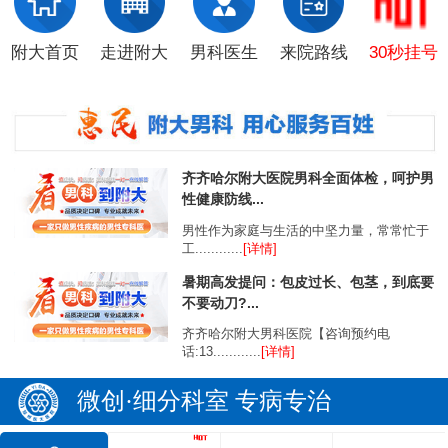
附大首页
走进附大
男科医生
来院路线
30秒挂号
齐齐哈尔附大医院男科全面体检，呵护男
性健康防线...
男性作为家庭与生活的中坚力量，常常忙于
工............
[详情]
暑期高发提问：包皮过长、包茎，到底要
不要动刀?...
齐齐哈尔附大男科医院【咨询预约电
话:13............
[详情]
微创·细分科室 专病专治