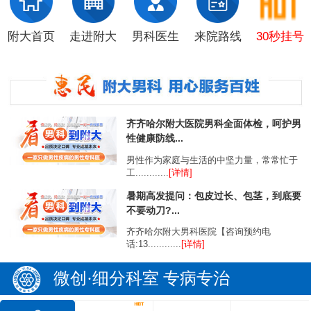
附大首页
走进附大
男科医生
来院路线
30秒挂号
齐齐哈尔附大医院男科全面体检，呵护男
性健康防线...
男性作为家庭与生活的中坚力量，常常忙于
工............
[详情]
暑期高发提问：包皮过长、包茎，到底要
不要动刀?...
齐齐哈尔附大男科医院【咨询预约电
话:13............
[详情]
微创·细分科室 专病专治