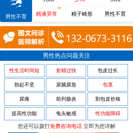
精液异常
精子畸形
男性不育
男性不育
男性热点问题关注
性生活时间短
射精过快
包皮过长
勃起不坚
尿频尿急
包茎
尿痛
前列腺炎
割包皮价格
提高性功能
龟头敏感
性功能障碍
您还可以拨打
免费咨询电话
立即为您详解