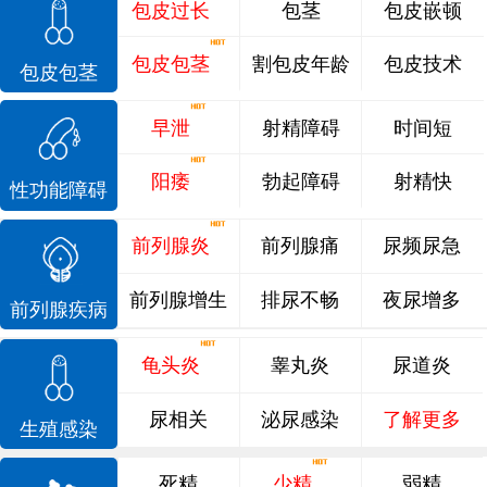
包皮过长
包茎
包皮嵌顿
包皮包茎
割包皮年龄
包皮技术
包皮包茎
早泄
射精障碍
时间短
阳痿
勃起障碍
射精快
性功能障碍
前列腺炎
前列腺痛
尿频尿急
前列腺增生
排尿不畅
夜尿增多
前列腺疾病
龟头炎
睾丸炎
尿道炎
尿相关
泌尿感染
了解更多
生殖感染
死精
少精
弱精