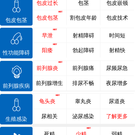
包皮过长
包茎
包皮嵌顿
包皮包茎
割包皮年龄
包皮技术
包皮包茎
早泄
射精障碍
时间短
阳痿
勃起障碍
射精快
性功能障碍
前列腺炎
前列腺痛
尿频尿急
前列腺增生
排尿不畅
夜尿增多
前列腺疾病
龟头炎
睾丸炎
尿道炎
尿相关
泌尿感染
了解更多
生殖感染
死精
少精
弱精