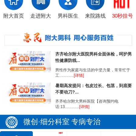
附大首页
走进附大
男科医生
来院路线
30秒挂号
齐齐哈尔附大医院男科全面体检，呵护男
性健康防线...
男性作为家庭与生活的中坚力量，常常忙于
工............
[详情]
暑期高发提问：包皮过长、包茎，到底要
不要动刀?...
齐齐哈尔附大男科医院【咨询预约电
话:13............
[详情]
微创·细分科室 专病专治