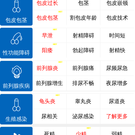
包皮过长
包茎
包皮嵌顿
包皮包茎
割包皮年龄
包皮技术
包皮包茎
早泄
射精障碍
时间短
阳痿
勃起障碍
射精快
性功能障碍
前列腺炎
前列腺痛
尿频尿急
前列腺增生
排尿不畅
夜尿增多
前列腺疾病
龟头炎
睾丸炎
尿道炎
尿相关
泌尿感染
了解更多
生殖感染
死精
少精
弱精