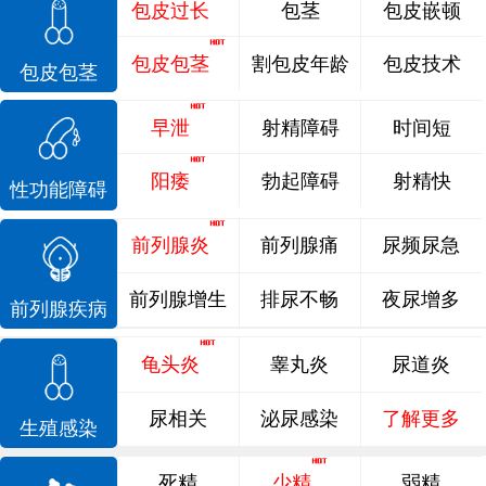
包皮过长
包茎
包皮嵌顿
包皮包茎
割包皮年龄
包皮技术
包皮包茎
早泄
射精障碍
时间短
阳痿
勃起障碍
射精快
性功能障碍
前列腺炎
前列腺痛
尿频尿急
前列腺增生
排尿不畅
夜尿增多
前列腺疾病
龟头炎
睾丸炎
尿道炎
尿相关
泌尿感染
了解更多
生殖感染
死精
少精
弱精