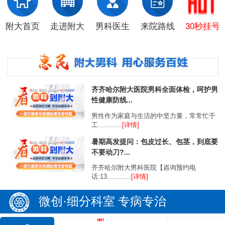
附大首页
走进附大
男科医生
来院路线
30秒挂号
齐齐哈尔附大医院男科全面体检，呵护男
性健康防线...
男性作为家庭与生活的中坚力量，常常忙于
工............
[详情]
暑期高发提问：包皮过长、包茎，到底要
不要动刀?...
齐齐哈尔附大男科医院【咨询预约电
话:13............
[详情]
微创·细分科室 专病专治