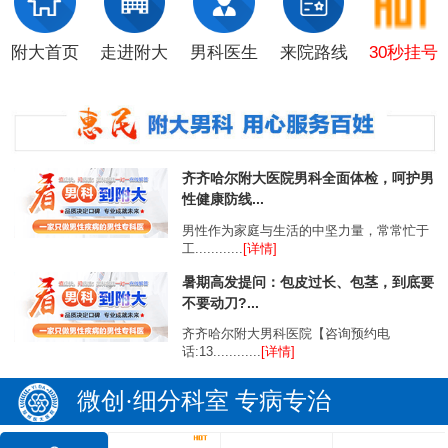
附大首页
走进附大
男科医生
来院路线
30秒挂号
齐齐哈尔附大医院男科全面体检，呵护男
性健康防线...
男性作为家庭与生活的中坚力量，常常忙于
工............
[详情]
暑期高发提问：包皮过长、包茎，到底要
不要动刀?...
齐齐哈尔附大男科医院【咨询预约电
话:13............
[详情]
微创·细分科室 专病专治