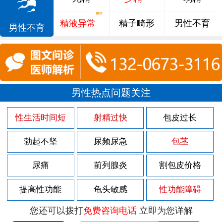
精液异常
精子畸形
男性不育
男性不育
男性热点问题关注
性生活时间短
射精过快
包皮过长
勃起不坚
尿频尿急
包茎
尿痛
前列腺炎
割包皮价格
提高性功能
龟头敏感
性功能障碍
您还可以拨打
免费咨询电话
立即为您详解