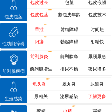
包皮过长
包茎
包皮嵌顿
包皮包茎
割包皮年龄
包皮技术
包皮包茎
早泄
射精障碍
时间短
阳痿
勃起障碍
射精快
性功能障碍
前列腺炎
前列腺痛
尿频尿急
前列腺增生
排尿不畅
夜尿增多
前列腺疾病
龟头炎
睾丸炎
尿道炎
尿相关
泌尿感染
了解更多
生殖感染
死精
少精
弱精