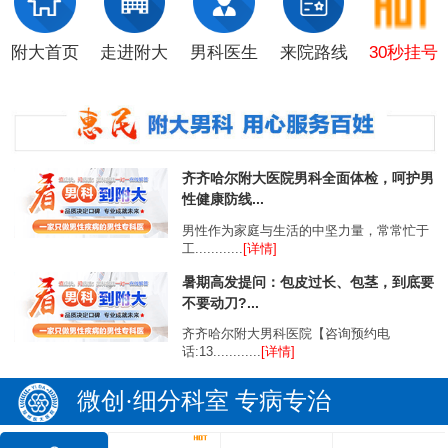
附大首页
走进附大
男科医生
来院路线
30秒挂号
齐齐哈尔附大医院男科全面体检，呵护男
性健康防线...
男性作为家庭与生活的中坚力量，常常忙于
工............
[详情]
暑期高发提问：包皮过长、包茎，到底要
不要动刀?...
齐齐哈尔附大男科医院【咨询预约电
话:13............
[详情]
微创·细分科室 专病专治