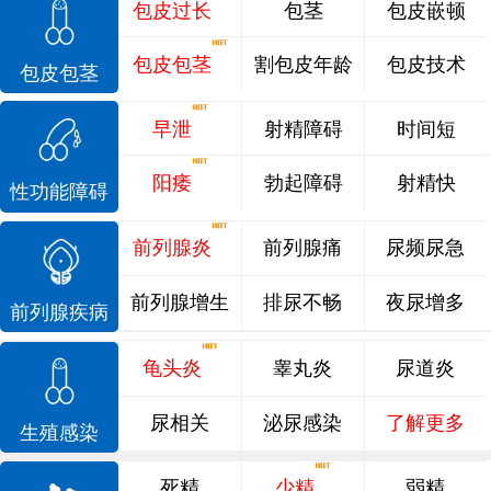
包皮过长
包茎
包皮嵌顿
包皮包茎
割包皮年龄
包皮技术
包皮包茎
早泄
射精障碍
时间短
阳痿
勃起障碍
射精快
性功能障碍
前列腺炎
前列腺痛
尿频尿急
前列腺增生
排尿不畅
夜尿增多
前列腺疾病
龟头炎
睾丸炎
尿道炎
尿相关
泌尿感染
了解更多
生殖感染
死精
少精
弱精