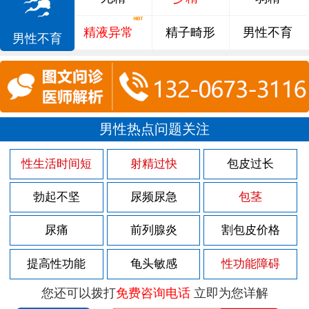
精液异常
精子畸形
男性不育
男性不育
男性热点问题关注
性生活时间短
射精过快
包皮过长
勃起不坚
尿频尿急
包茎
尿痛
前列腺炎
割包皮价格
提高性功能
龟头敏感
性功能障碍
您还可以拨打
免费咨询电话
立即为您详解