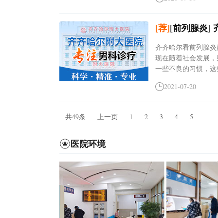
[荐]
[
前列腺炎
]
齐齐哈尔看前列腺炎好的
现在随着社会发展，
一些不良的习惯，这些
2021-07-20
共49条
上一页
1
2
3
4
5
医院环境