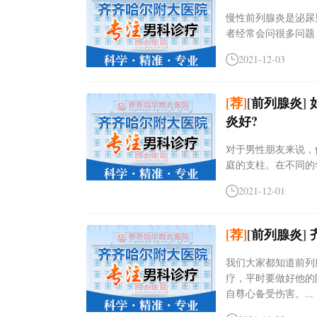
慢性前列腺炎是泌尿
者经常会问很多问题
2021-12-03
[荐]
[
前列腺炎
]
炎好?
对于男性朋友来说，
庭的支柱。在不同的
2021-12-01
[荐]
[
前列腺炎
]
我们大家都知道前列
疗，平时要做好他的
自尊心备受伤害。...