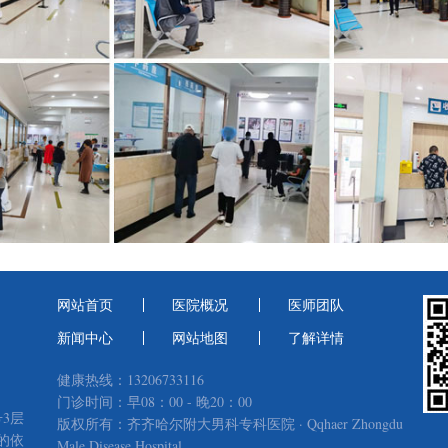
网站首页
医院概况
医师团队
新闻中心
网站地图
了解详情
健康热线：13206733116
门诊时间：早08：00 - 晚20：00
3层
版权所有：齐齐哈尔附大男科专科医院 · Qqhaer Zhongdu
的依
Male Disease Hospital