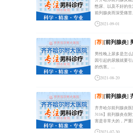
憋尿、以及不好的生
前列腺炎而深受痛苦。.
2021-09-01
[荐]
[
前列腺炎
]
男性晚上尿多是怎么
因引起的尿频就要引
的伤害。...
2021-08-20
[荐]
[
前列腺炎
]
齐齐哈尔前列腺炎医院
3116】前列腺炎
害是非常大的，严重影
2021-07-30